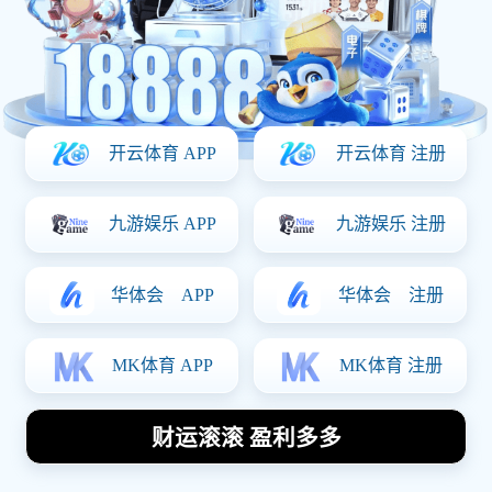
热门赛事资讯
足球 · 欧冠联赛 · 2小时前
NBA · 季后赛 · 5小时
欧冠半决赛前瞻：皇马客场
詹姆斯突破3万
作战能否逆转取胜？
湖人横扫晋级
本周中欧冠迎来最为关键的半决赛次
洛杉矶湖人队在西
回合较量，皇家马德里将在主场迎战
分3-1领先，勒布
老对手，双方首回合战平，今晚将决
35分10篮板8助